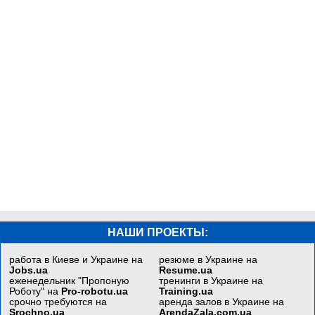
НАШИ ПРОЕКТЫ:
работа в Киеве и Украине на
резюме в Украине на
Jobs.ua
Resume.ua
еженедельник "Пропоную
тренинги в Украине на
Роботу" на
Pro-robotu.ua
Training.ua
срочно требуются на
аренда залов в Украине на
Srochno.ua
ArendaZala.com.ua