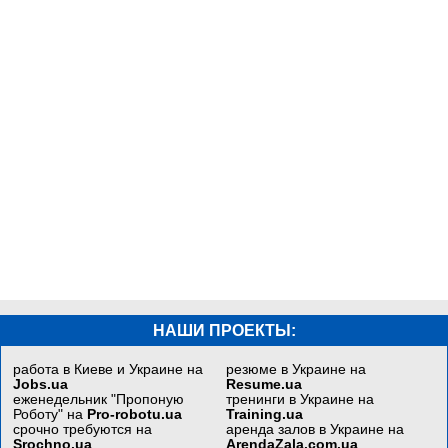
НАШИ ПРОЕКТЫ:
работа в Киеве и Украине на
резюме в Украине на
Jobs.ua
Resume.ua
еженедельник "Пропоную
тренинги в Украине на
Роботу" на
Pro-robotu.ua
Training.ua
срочно требуются на
аренда залов в Украине на
Srochno.ua
ArendaZala.com.ua