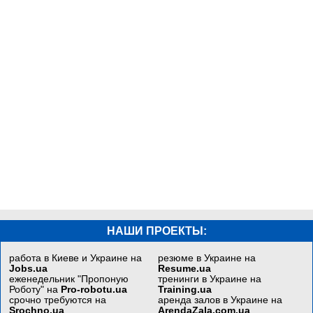
НАШИ ПРОЕКТЫ:
работа в Киеве и Украине на
резюме в Украине на
Jobs.ua
Resume.ua
еженедельник "Пропоную
тренинги в Украине на
Роботу" на
Pro-robotu.ua
Training.ua
срочно требуются на
аренда залов в Украине на
Srochno.ua
ArendaZala.com.ua