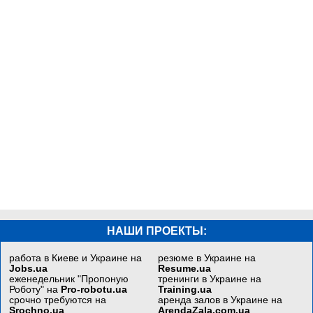
НАШИ ПРОЕКТЫ:
работа в Киеве и Украине на
резюме в Украине на
Jobs.ua
Resume.ua
еженедельник "Пропоную
тренинги в Украине на
Роботу" на
Pro-robotu.ua
Training.ua
срочно требуются на
аренда залов в Украине на
Srochno.ua
ArendaZala.com.ua