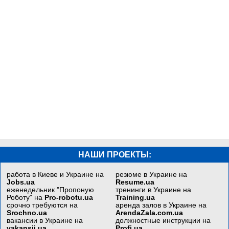
НАШИ ПРОЕКТЫ:
работа в Киеве и Украине на
резюме в Украине на
Jobs.ua
Resume.ua
еженедельник "Пропоную
тренинги в Украине на
Роботу" на
Pro-robotu.ua
Training.ua
срочно требуются на
аренда залов в Украине на
Srochno.ua
ArendaZala.com.ua
вакансии в Украине на
должностные инструкции на
vakansii.ua
Profi.ua