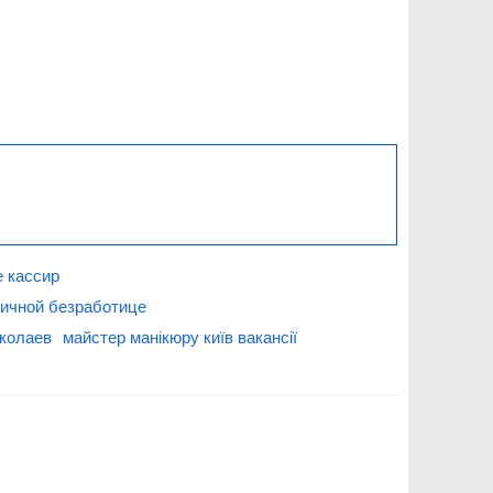
е кассир
тичной безработице
иколаев
майстер манікюру київ вакансії