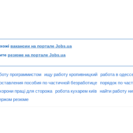
схожі
вакансии на портале Jobs.ua
рите
резюме на портале Jobs.ua
боту программистом
ищу работу кропивницкий
работа в одесс
оставления пособия по частичной безработице
порядок по час
охорони праці для сторожа
робота кухарем київ
найти работу н
ьержом резюме