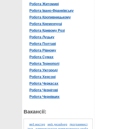
Робота Житомирі
Робота Івано-Франківську
Робота Кропивницькому
Робота Кременчуці
Робота Кривому Розі
Робота Луцьку
Робота Полтаві
Робота Рівному
Робота Сумах
Робота Тернополі
Робота Ужгороді
Робота Херсоні
Робота Черкасах
Робота Чернігові
Робота Чернівцях
Вакансії:
веб мастер
web дизайнер
программист
java
администратор компьютерного клуба