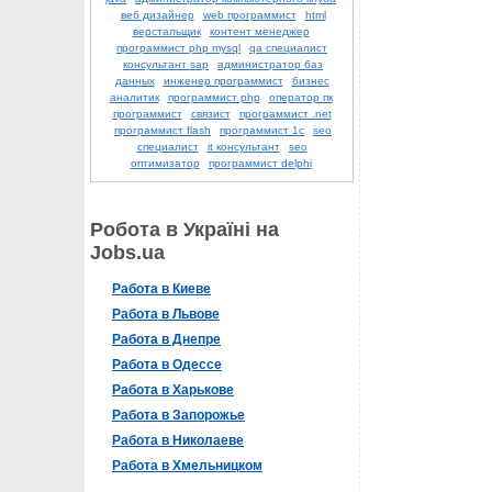
веб дизайнер
web программист
html
верстальщик
контент менеджер
программист php mysql
qa специалист
консультант sap
администратор баз
данных
инженер программист
бизнес
аналитик
программист php
оператор пк
программист
связист
программист .net
программист flash
программист 1с
seo
специалист
it консультант
seo
оптимизатор
программист delphi
Робота в Україні на
Jobs.ua
Работа в Киеве
Работа в Львове
Работа в Днепре
Работа в Одессе
Работа в Харькове
Работа в Запорожье
Работа в Николаеве
Работа в Хмельницком