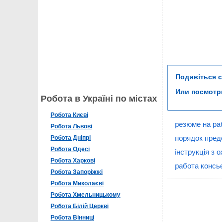
Подивіться 
Или посмот
Робота в Україні по містах
Робота Києві
резюме на ра
Робота Львові
порядок пред
Робота Дніпрі
Робота Одесі
інструкція з 
Робота Харкові
работа конс
Робота Запоріжжі
Робота Миколаєві
Робота Хмельницькому
Робота Білій Церкві
Робота Вінниці