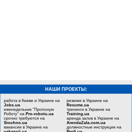
НАШИ ПРОЕКТЫ:
работа в Киеве и Украине на
резюме в Украине на
Jobs.ua
Resume.ua
еженедельник "Пропоную
тренинги в Украине на
Роботу" на
Pro-robotu.ua
Training.ua
срочно требуются на
аренда залов в Украине на
Srochno.ua
ArendaZala.com.ua
вакансии в Украине на
должностные инструкции на
vakansii.ua
Profi.ua