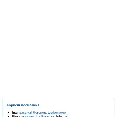
Корисні посилання
Інші
вакансії Логопед, Дефектолог
Шукати
вакансії в Києві
на Jobs.ua