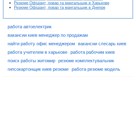
Резюме Офіціант, повар та мангальщик в Харькове
Резюме Офіціант, повар та мангальщик в Днепре
работа автоелектрик
вакансии киев менеджер по продажам
найти работу офис менеджером
вакансии слесарь киев
работа учителем в харькове
работа рабочим киев
поиск работы житомир
резюме комплектувальник
гипсокартонщик киев резюме
работа резюме модель