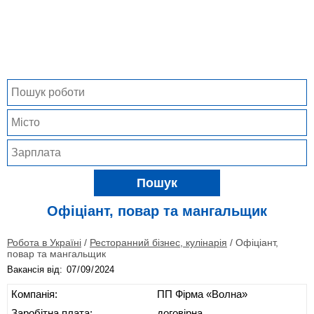
Пошук
Офіціант, повар та мангальщик
Робота в Україні
/
Ресторанний бізнес, кулінарія
/
Офіціант,
повар та мангальщик
Вакансія від:
Компанія:
ПП Фірма «Волна»
Заробітна плата:
договірна