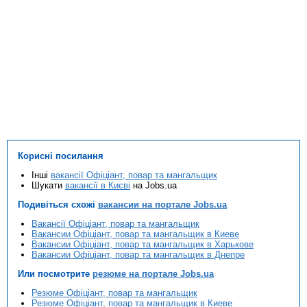
Корисні посилання
Інші
вакансії Офіціант, повар та мангальщик
Шукати
вакансії в Києві
на Jobs.ua
Подивіться схожі
вакансии на портале Jobs.ua
Вакансії Офіціант, повар та мангальщик
Вакансии Офіціант, повар та мангальщик в Киеве
Вакансии Офіціант, повар та мангальщик в Харькове
Вакансии Офіціант, повар та мангальщик в Днепре
Или посмотрите
резюме на портале Jobs.ua
Резюме Офіціант, повар та мангальщик
Резюме Офіціант, повар та мангальщик в Киеве