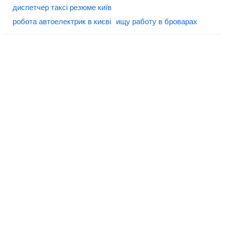
диспетчер таксі резюме київ
робота автоелектрик в києві
ищу работу в броварах