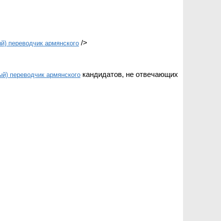
/>
й) переводчик армянского
кандидатов, не отвечающих
й) переводчик армянского