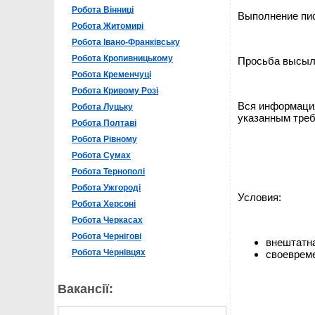
Робота Вінниці
Выполнение пи
Робота Житомирі
Робота Івано-Франківську
Робота Кропивницькому
Просьба высыл
Робота Кременчуці
Робота Кривому Розі
Вся информаци
Робота Луцьку
указанным треб
Робота Полтаві
Робота Рівному
Робота Сумах
Робота Тернополі
Робота Ужгороді
Условия:
Робота Херсоні
Робота Черкасах
Робота Чернігові
внештатна
Робота Чернівцях
своевреме
Вакансії: