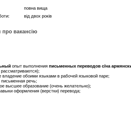
повна вища
боти:
від двох років
 про вакансію
льный
опыт выполнения
письменных переводов с/на армянски
 рассматриваются)
;
 владение обоими языками в рабочей языковой паре;
 письменная речь;
е высшее образование (очень желательно);
авыки оформления (верстки) перевода;