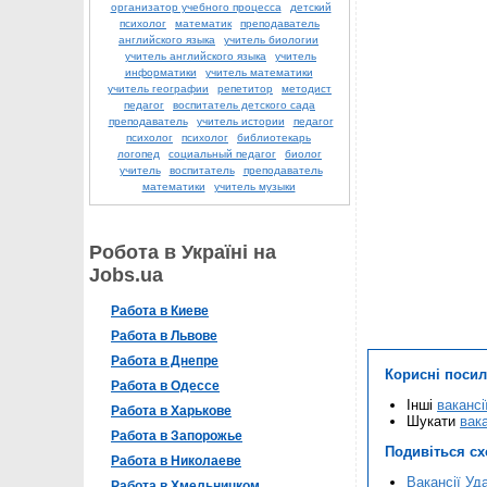
организатор учебного процесса
детский
психолог
математик
преподаватель
английского языка
учитель биологии
учитель английского языка
учитель
информатики
учитель математики
учитель географии
репетитор
методист
педагог
воспитатель детского сада
преподаватель
учитель истории
педагог
психолог
психолог
библиотекарь
логопед
социальный педагог
биолог
учитель
воспитатель
преподаватель
математики
учитель музыки
Робота в Україні на
Jobs.ua
Работа в Киеве
Работа в Львове
Работа в Днепре
Корисні поси
Работа в Одессе
Інші
ваканс
Работа в Харькове
Шукати
вака
Работа в Запорожье
Подивіться с
Работа в Николаеве
Вакансії Уд
Работа в Хмельницком