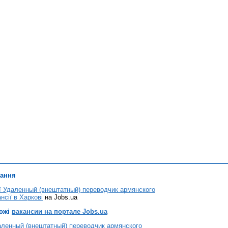
лання
ії Удаленный (внештатный) переводчик армянского
нсії в Харкові
на Jobs.ua
хожі
вакансии на портале Jobs.ua
аленный (внештатный) переводчик армянского