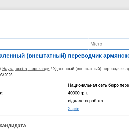
аленный (внештатный) переводчик армянск
/
Наука, освіта, переклади
/
Удаленный (внештатный) переводчик а
Национальная сеть бюро пер
а:
40000 грн.
віддалена робота
Харків
кандидата