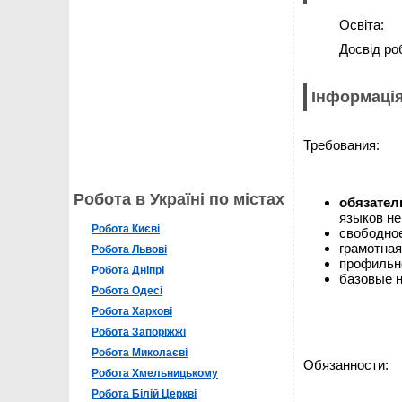
Освіта:
Досвід ро
Інформація
Требования:
Робота в Україні по містах
обязате
языков не
Робота Києві
свободное
грамотная
Робота Львові
профильно
Робота Дніпрі
базовые н
Робота Одесі
Робота Харкові
Робота Запоріжжі
Робота Миколаєві
Обязанности:
Робота Хмельницькому
Робота Білій Церкві