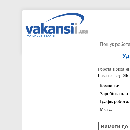
Російська версія
Уд
Робота в Україні
Вакансія від:
Компанія:
Заробітна плат
Графік роботи:
Місто:
Вимоги до 