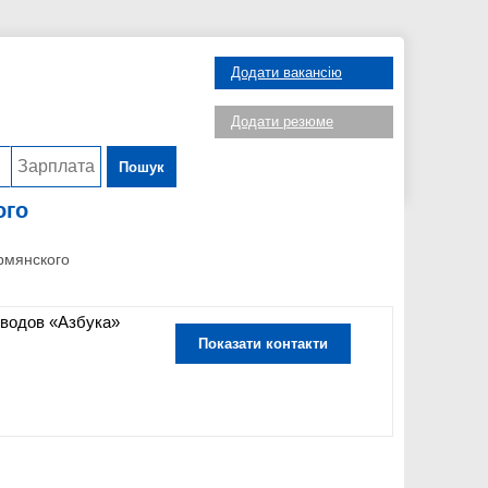
Додати вакансію
Додати резюме
Пошук
ого
рмянского
еводов «Азбука»
Показати контакти