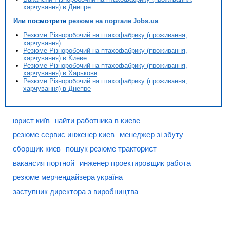
харчування) в Днепре
Или посмотрите
резюме на портале Jobs.ua
Резюме Різноробочий на птахофабрику (проживання,
харчування)
Резюме Різноробочий на птахофабрику (проживання,
харчування) в Киеве
Резюме Різноробочий на птахофабрику (проживання,
харчування) в Харькове
Резюме Різноробочий на птахофабрику (проживання,
харчування) в Днепре
юрист київ
найти работника в киеве
резюме сервис инженер киев
менеджер зі збуту
сборщик киев
пошук резюме тракторист
вакансия портной
инженер проектировщик работа
резюме мерчендайзера україна
заступник директора з виробництва