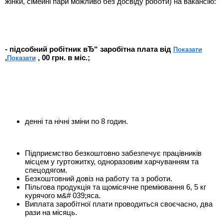
жінки, сімейні пари можливо без досвіду роботи) на вакансію:
- підсобний робітник вЂ“ заробітна плата від
Показати
,
, 00 грн. в міс.;
Показати
денні та нічні зміни по 8 годин.
Підприємство безкоштовно забезпечує працівників
місцем у гуртожитку, одноразовим харчуванням та
спецодягом.
Безкоштовний довіз на работу та з роботи.
Пільгова продукція та щомісячне преміювання 6, 5 кг
курячого м&# 039;яса.
Виплата заробітної плати проводиться своєчасно, два
рази на місяць.