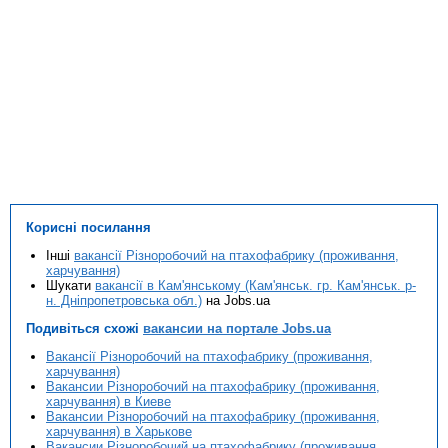
Корисні посилання
Інші
вакансії Різноробочий на птахофабрику (проживання,
харчування)
Шукати
вакансії в Кам'янському (Кам'янськ. гр. Кам'янськ. р-
н. Дніпропетровська обл.)
на Jobs.ua
Подивіться схожі
вакансии на портале Jobs.ua
Вакансії Різноробочий на птахофабрику (проживання,
харчування)
Вакансии Різноробочий на птахофабрику (проживання,
харчування) в Киеве
Вакансии Різноробочий на птахофабрику (проживання,
харчування) в Харькове
Вакансии Різноробочий на птахофабрику (проживання,