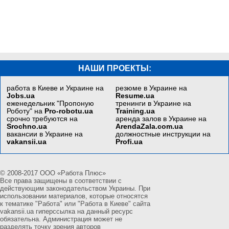
НАШИ ПРОЕКТЫ:
работа в Киеве и Украине на
резюме в Украине на
Jobs.ua
Resume.ua
еженедельник "Пропоную
тренинги в Украине на
Роботу" на
Pro-robotu.ua
Training.ua
срочно требуются на
аренда залов в Украине на
Srochno.ua
ArendaZala.com.ua
вакансии в Украине на
должностные инструкции на
vakansii.ua
Profi.ua
© 2008-2017 ООО «Работа Плюс»
Все права защищены в соответствии с
действующим законодательством Украины. При
использовании материалов, которые относятся
к тематике "Работа" или "Работа в Киеве" сайта
vakansii.ua гиперссылка на данный ресурс
обязательна. Администрация может не
разделять точку зрения авторов