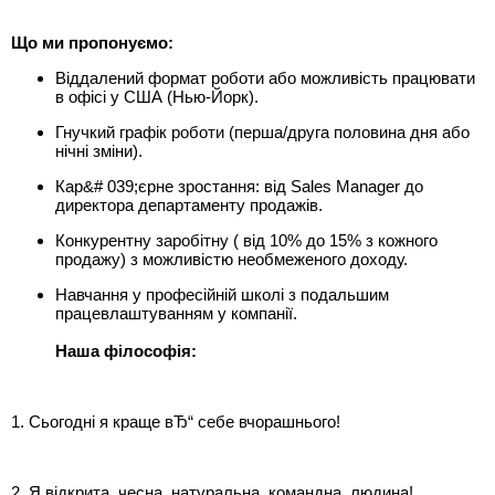
Що ми пропонуємо:
Віддалений формат роботи або можливість працювати
в офісі у США (Нью-Йорк).
Гнучкий графік роботи (перша/друга половина дня або
нічні зміни).
Кар&# 039;єрне зростання: від Sales Manager до
директора департаменту продажів.
Конкурентну заробітну ( від 10% до 15% з кожного
продажу) з можливістю необмеженого доходу.
Навчання у професійній школі з подальшим
працевлаштуванням у компанії.
Наша філософія:
1. Сьогодні я краще вЂ“ себе вчорашнього!
2. Я відкрита, чесна, натуральна, командна, людина!