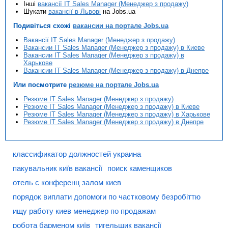
Інші
вакансії IT Sales Manager (Менеджер з продажу)
Шукати
вакансії в Львові
на Jobs.ua
Подивіться схожі
вакансии на портале Jobs.ua
Вакансії IT Sales Manager (Менеджер з продажу)
Вакансии IT Sales Manager (Менеджер з продажу) в Киеве
Вакансии IT Sales Manager (Менеджер з продажу) в
Харькове
Вакансии IT Sales Manager (Менеджер з продажу) в Днепре
Или посмотрите
резюме на портале Jobs.ua
Резюме IT Sales Manager (Менеджер з продажу)
Резюме IT Sales Manager (Менеджер з продажу) в Киеве
Резюме IT Sales Manager (Менеджер з продажу) в Харькове
Резюме IT Sales Manager (Менеджер з продажу) в Днепре
классификатор должностей украина
пакувальник київ вакансії
поиск каменщиков
отель с конференц залом киев
порядок виплати допомоги по частковому безробіттю
ищу работу киев менеджер по продажам
робота барменом київ
тигельщик вакансії