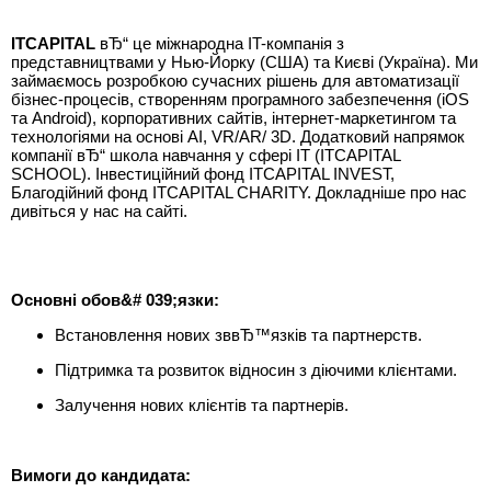
ITCAPITAL
вЂ“ це міжнародна IT-компанія з
представництвами у Нью-Йорку (США) та Києві (Україна). Ми
займаємось розробкою сучасних рішень для автоматизації
бізнес-процесів, створенням програмного забезпечення (iOS
та Android), корпоративних сайтів, інтернет-маркетингом та
технологіями на основі AI, VR/AR/ 3D. Додатковий напрямок
компанії вЂ“ школа навчання у сфері ІТ (ITCAPITAL
SCHOOL). Інвестиційний фонд ITCAPITAL INVEST,
Благодійний фонд ITCAPITAL CHARITY. Докладніше про нас
дивіться у нас на сайті.
Основні обов&# 039;язки:
Встановлення нових зввЂ™язків та партнерств.
Підтримка та розвиток відносин з діючими клієнтами.
Залучення нових клієнтів та партнерів.
Вимоги до кандидата: