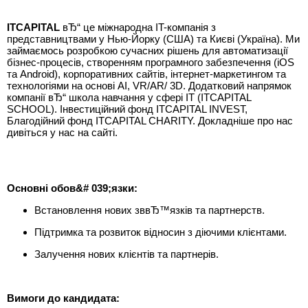
ITCAPITAL
вЂ“ це міжнародна IT-компанія з
представництвами у Нью-Йорку (США) та Києві (Україна). Ми
займаємось розробкою сучасних рішень для автоматизації
бізнес-процесів, створенням програмного забезпечення (iOS
та Android), корпоративних сайтів, інтернет-маркетингом та
технологіями на основі AI, VR/AR/ 3D. Додатковий напрямок
компанії вЂ“ школа навчання у сфері ІТ (ITCAPITAL
SCHOOL). Інвестиційний фонд ITCAPITAL INVEST,
Благодійний фонд ITCAPITAL CHARITY. Докладніше про нас
дивіться у нас на сайті.
Основні обов&# 039;язки:
Встановлення нових зввЂ™язків та партнерств.
Підтримка та розвиток відносин з діючими клієнтами.
Залучення нових клієнтів та партнерів.
Вимоги до кандидата: