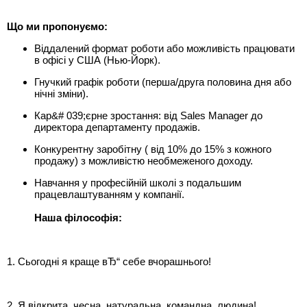
Що ми пропонуємо:
Віддалений формат роботи або можливість працювати
в офісі у США (Нью-Йорк).
Гнучкий графік роботи (перша/друга половина дня або
нічні зміни).
Кар&# 039;єрне зростання: від Sales Manager до
директора департаменту продажів.
Конкурентну заробітну ( від 10% до 15% з кожного
продажу) з можливістю необмеженого доходу.
Навчання у професійній школі з подальшим
працевлаштуванням у компанії.
Наша філософія:
1. Сьогодні я краще вЂ“ себе вчорашнього!
2. Я відкрита, чесна, натуральна, командна, людина!