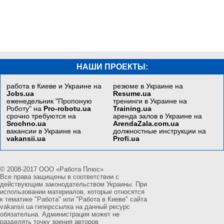
НАШИ ПРОЕКТЫ:
работа в Киеве и Украине на
резюме в Украине на
Jobs.ua
Resume.ua
еженедельник "Пропоную
тренинги в Украине на
Роботу" на
Pro-robotu.ua
Training.ua
срочно требуются на
аренда залов в Украине на
Srochno.ua
ArendaZala.com.ua
вакансии в Украине на
должностные инструкции на
vakansii.ua
Profi.ua
© 2008-2017 ООО «Работа Плюс»
Все права защищены в соответствии с
действующим законодательством Украины. При
использовании материалов, которые относятся
к тематике "Работа" или "Работа в Киеве" сайта
vakansii.ua гиперссылка на данный ресурс
обязательна. Администрация может не
разделять точку зрения авторов