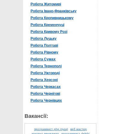
Робота Житомирі
Робота Івано-Франківську
Робота Кропивницькому
Робота Кременчуці
Робота Кривому Розі
Робота Луцьку
Робота Полтаві
Робота Рівному
Робота Сумах
Робота Тернополі
Робота Ужгороді
Робота Херсоні
Робота Черкасах
Робота Чернігові
Робота Чернівцях
Вакансії:
программист php mysql
веб мастер
контент менеджер
программист delphi