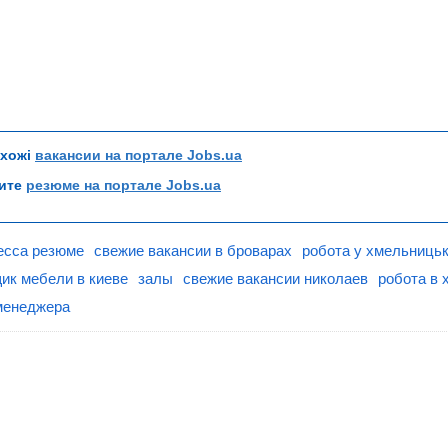
схожі
вакансии на портале Jobs.ua
рите
резюме на портале Jobs.ua
есса резюме
свежие вакансии в броварах
робота у хмельниць
ик мебели в киеве
залы
свежие вакансии николаев
робота в х
менеджера