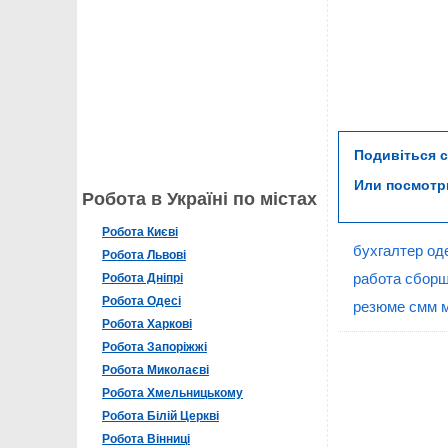
Подивіться 
Или посмот
Робота в Україні по містах
Робота Києві
бухгалтер од
Робота Львові
работа сборщ
Робота Дніпрі
Робота Одесі
резюме смм 
Робота Харкові
Робота Запоріжжі
Робота Миколаєві
Робота Хмельницькому
Робота Білій Церкві
Робота Вінниці