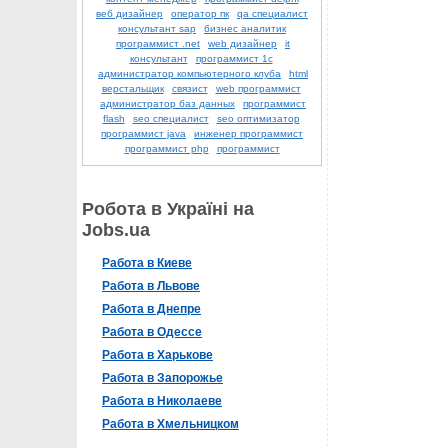
веб дизайнер
оператор пк
qa специалист
консультант sap
бизнес аналитик
программист .net
web дизайнер
it
консультант
программист 1с
администратор компьютерного клуба
html
верстальщик
связист
web программист
администратор баз данных
программист
flash
seo специалист
seo оптимизатор
программист java
инженер программист
программист php
программист
Робота в Україні на
Jobs.ua
Работа в Киеве
Работа в Львове
Работа в Днепре
Работа в Одессе
Работа в Харькове
Работа в Запорожье
Работа в Николаеве
Работа в Хмельницком