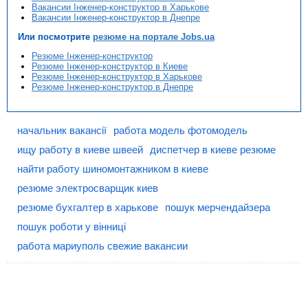
Вакансии Інженер-конструктор в Харькове
Вакансии Інженер-конструктор в Днепре
Или посмотрите
резюме на портале Jobs.ua
Резюме Інженер-конструктор
Резюме Інженер-конструктор в Киеве
Резюме Інженер-конструктор в Харькове
Резюме Інженер-конструктор в Днепре
начальник вакансії
работа модель фотомодель
ищу работу в киеве швеей
диспетчер в киеве резюме
найти работу шиномонтажником в киеве
резюме электросварщик киев
резюме бухгалтер в харькове
пошук мерчендайзера
пошук роботи у вінниці
работа мариуполь свежие вакансии