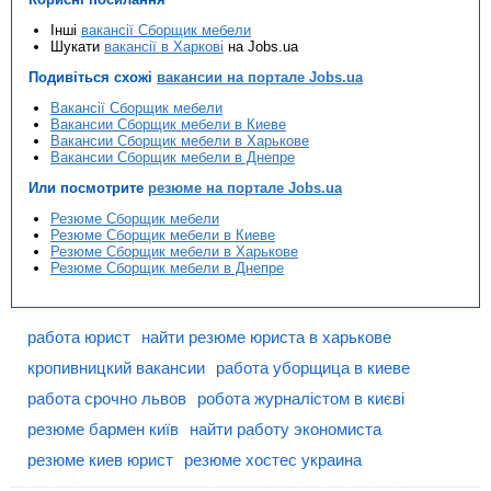
Інші
вакансії Сборщик мебели
Шукати
вакансії в Харкові
на Jobs.ua
Подивіться схожі
вакансии на портале Jobs.ua
Вакансії Сборщик мебели
Вакансии Сборщик мебели в Киеве
Вакансии Сборщик мебели в Харькове
Вакансии Сборщик мебели в Днепре
Или посмотрите
резюме на портале Jobs.ua
Резюме Сборщик мебели
Резюме Сборщик мебели в Киеве
Резюме Сборщик мебели в Харькове
Резюме Сборщик мебели в Днепре
работа юрист
найти резюме юриста в харькове
кропивницкий вакансии
работа уборщица в киеве
работа срочно львов
робота журналістом в києві
резюме бармен київ
найти работу экономиста
резюме киев юрист
резюме хостес украина