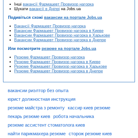
Інші
вакансії Фармацевт Провизор нагорка
Шукати
вакансії в Дніпрі
на Jobs.ua
Подивіться схожі
вакансии на портале Jobs.ua
Вакансії Фармацевт Провизор нагорка
Вакансии Фармацевт Провизор нагорка в Киеве
Вакансии Фармацевт Провизор нагорка в Харькове
Вакансии Фармацевт Провизор нагорка в Днепре
Или посмотрите
резюме на портале Jobs.ua
Резюме Фармацевт Провизор нагорка
Резюме Фармацевт Провизор нагорка в Киеве
Резюме Фармацевт Провизор нагорка в Харькове
Резюме Фармацевт Провизор нагорка в Днепре
вакансии риэлтор без опыта
юрист должностная инструкция
резюме майстра з ремонту
кассир киев резюме
пекарь резюме киев
робота начальника
резюме ассистент стоматолога киев
найти парикмахера резюме
сторож резюме киев