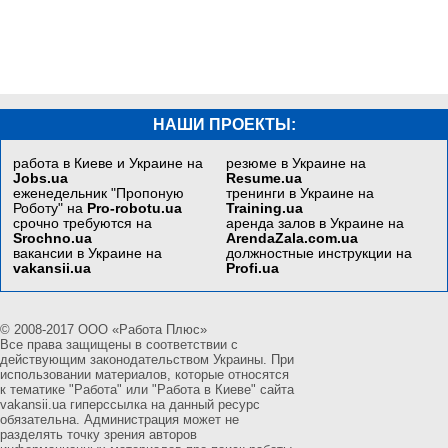
НАШИ ПРОЕКТЫ:
работа в Киеве и Украине на
резюме в Украине на
Jobs.ua
Resume.ua
еженедельник "Пропоную
тренинги в Украине на
Роботу" на
Pro-robotu.ua
Training.ua
срочно требуются на
аренда залов в Украине на
Srochno.ua
ArendaZala.com.ua
вакансии в Украине на
должностные инструкции на
vakansii.ua
Profi.ua
© 2008-2017 ООО «Работа Плюс»
Все права защищены в соответствии с
действующим законодательством Украины. При
использовании материалов, которые относятся
к тематике "Работа" или "Работа в Киеве" сайта
vakansii.ua гиперссылка на данный ресурс
обязательна. Администрация может не
разделять точку зрения авторов