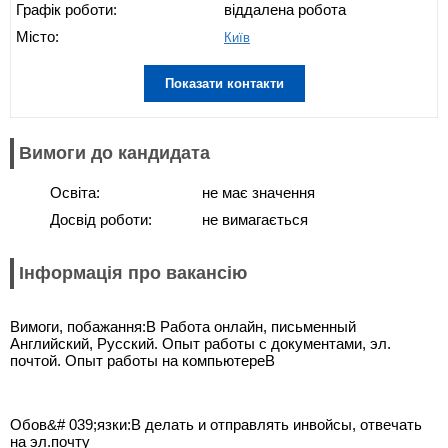
Графік роботи:
віддалена робота
Місто:
Київ
Показати контакти
Вимоги до кандидата
Освіта:
не має значення
Досвід роботи:
не вимагається
Інформація про вакансію
Вимоги, побажання:В Работа онлайн, письменный
Английский, Русский. Опыт работы с документами, эл.
почтой. Опыт работы на компьютереВ
Обов&# 039;язки:В делать и отправлять инвойсы, отвечать
на эл.почту