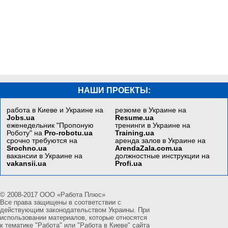
НАШИ ПРОЕКТЫ:
работа в Киеве и Украине на
резюме в Украине на
Jobs.ua
Resume.ua
еженедельник "Пропоную
тренинги в Украине на
Роботу" на
Pro-robotu.ua
Training.ua
срочно требуются на
аренда залов в Украине на
Srochno.ua
ArendaZala.com.ua
вакансии в Украине на
должностные инструкции на
vakansii.ua
Profi.ua
© 2008-2017 ООО «Работа Плюс»
Все права защищены в соответствии с
действующим законодательством Украины. При
использовании материалов, которые относятся
к тематике "Работа" или "Работа в Киеве" сайта