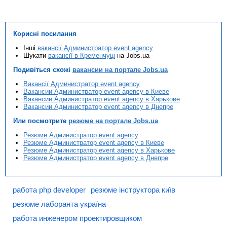
Корисні посилання
Інші
вакансії Администратор event agency
Шукати
вакансії в Кременчуці
на Jobs.ua
Подивіться схожі
вакансии на портале Jobs.ua
Вакансії Администратор event agency
Вакансии Администратор event agency в Киеве
Вакансии Администратор event agency в Харькове
Вакансии Администратор event agency в Днепре
Или посмотрите
резюме на портале Jobs.ua
Резюме Администратор event agency
Резюме Администратор event agency в Киеве
Резюме Администратор event agency в Харькове
Резюме Администратор event agency в Днепре
работа php developer
резюме інструктора київ
резюме лаборанта україна
работа инженером проектировщиком