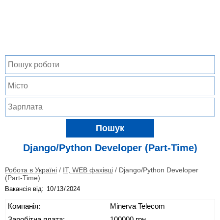
Пошук
Django/Python Developer (Part-Time)
Робота в Україні
/
IT, WEB фахівці
/
Django/Python Developer
(Part-Time)
Вакансія від:
Компанія:
Minerva Telecom
Заробітна плата:
100000 грн.