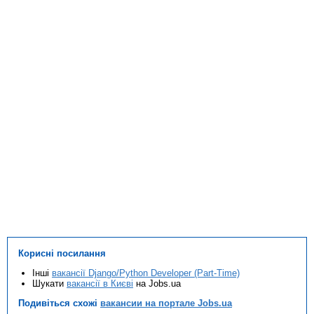
Корисні посилання
Інші
вакансії Django/Python Developer (Part-Time)
Шукати
вакансії в Києві
на Jobs.ua
Подивіться схожі
вакансии на портале Jobs.ua