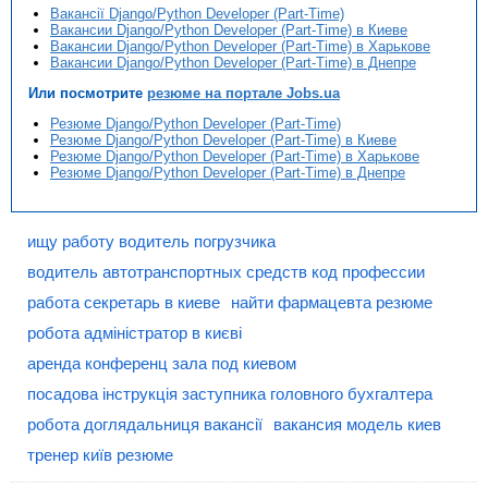
Вакансії Django/Python Developer (Part-Time)
Вакансии Django/Python Developer (Part-Time) в Киеве
Вакансии Django/Python Developer (Part-Time) в Харькове
Вакансии Django/Python Developer (Part-Time) в Днепре
Или посмотрите
резюме на портале Jobs.ua
Резюме Django/Python Developer (Part-Time)
Резюме Django/Python Developer (Part-Time) в Киеве
Резюме Django/Python Developer (Part-Time) в Харькове
Резюме Django/Python Developer (Part-Time) в Днепре
ищу работу водитель погрузчика
водитель автотранспортных средств код профессии
работа секретарь в киеве
найти фармацевта резюме
робота адміністратор в києві
аренда конференц зала под киевом
посадова інструкція заступника головного бухгалтера
робота доглядальниця вакансії
вакансия модель киев
тренер київ резюме