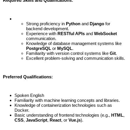
Required Skills and Qualifications:
Strong proficiency in
Python
and
Django
for
backend development.
Experience with
RESTful APIs
and
WebSocket
communication.
Knowledge of database management systems like
PostgreSQL
or
MySQL
.
Familiarity with version control systems like
Git
.
Excellent problem-solving and communication skills.
Preferred Qualifications:
Spoken English
Familiarity with machine learning concepts and libraries.
Knowledge of containerization technologies such as
Docker.
Basic understanding of frontend technologies (e.g.,
HTML
,
CSS
,
JavaScript
,
React
, or
Vue.js
).