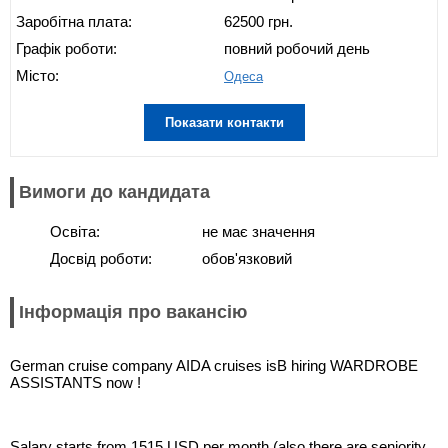
Заробітна плата:
62500 грн.
Графік роботи:
повний робочий день
Місто:
Одеса
Показати контакти
Вимоги до кандидата
Освіта:
не має значення
Досвід роботи:
обов'язковий
Інформація про вакансію
German cruise company AIDA cruises isВ hiring WARDROBE
ASSISTANTS now !
Salary starts from 1515 USD per month (also there are seniority