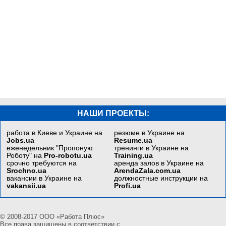
НАШИ ПРОЕКТЫ:
работа в Киеве и Украине на
резюме в Украине на
Jobs.ua
Resume.ua
еженедельник "Пропоную
тренинги в Украине на
Роботу" на
Pro-robotu.ua
Training.ua
срочно требуются на
аренда залов в Украине на
Srochno.ua
ArendaZala.com.ua
вакансии в Украине на
должностные инструкции на
vakansii.ua
Profi.ua
© 2008-2017 ООО «Работа Плюс»
Все права защищены в соответствии с