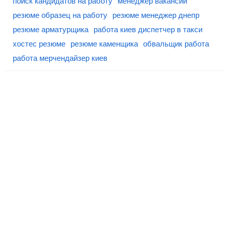
поиск кандидатов на работу
менеджер вакансии
резюме образец на работу
резюме менеджер днепр
резюме арматурщика
работа киев диспетчер в такси
хостес резюме
резюме каменщика
обвальщик работа
работа мерчендайзер киев