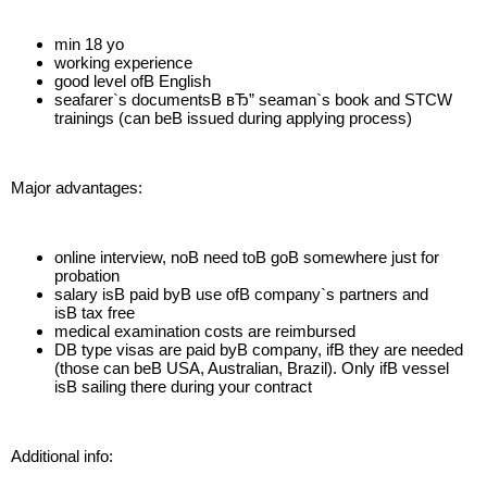
min 18 yo
working experience
good level ofВ English
seafarer`s documentsВ вЂ” seaman`s book and STCW
trainings (can beВ issued during applying process)
Major advantages:
online interview, noВ need toВ goВ somewhere just for
probation
salary isВ paid byВ use ofВ company`s partners and
isВ tax free
medical examination costs are reimbursed
DВ type visas are paid byВ company, ifВ they are needed
(those can beВ USA, Australian, Brazil). Only ifВ vessel
isВ sailing there during your contract
Additional info: