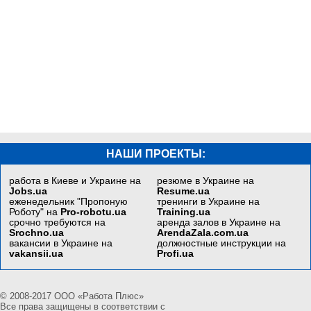
НАШИ ПРОЕКТЫ:
работа в Киеве и Украине на
резюме в Украине на
Jobs.ua
Resume.ua
еженедельник "Пропоную
тренинги в Украине на
Роботу" на
Pro-robotu.ua
Training.ua
срочно требуются на
аренда залов в Украине на
Srochno.ua
ArendaZala.com.ua
вакансии в Украине на
должностные инструкции на
vakansii.ua
Profi.ua
© 2008-2017 ООО «Работа Плюс»
Все права защищены в соответствии с