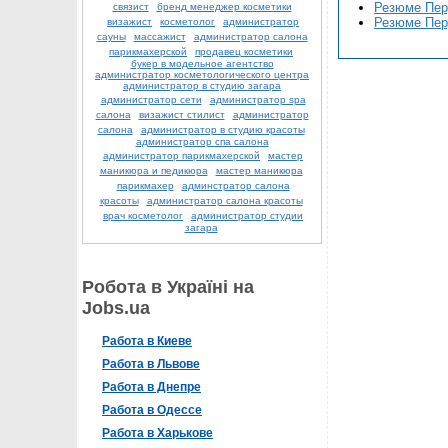
Резюме Пер
связист
бренд менеджер косметики
Резюме Пер
визажист
косметолог
администратор
сауны
массажист
администратор салона
парикмахерской
продавец косметики
букер в модельное агентство
администратор косметологического центра
администратор в студию загара
администратор сети
администратор spa
салона
визажист стилист
администратор
салона
администратор в студию красоты
администратор спа салона
администратор парикмахерской
мастер
маникюра и педикюра
мастер маникюра
парикмахер
админстратор салона
красоты
администратор салона красоты
врач косметолог
администратор студии
загара
Робота в Україні на
Jobs.ua
Работа в Киеве
Работа в Львове
Работа в Днепре
Работа в Одессе
Работа в Харькове