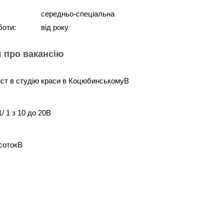
середньо-спеціальна
боти:
від року
 про вакансію
ст в студію краси в КоцюбинськомуВ
1/ 1 з 10 до 20В
дсотокВ