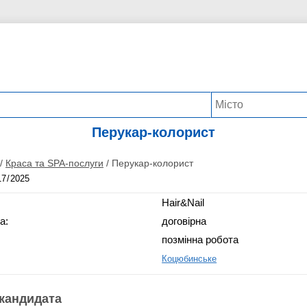
Перукар-колорист
/
Краса та SPA-послуги
/
Перукар-колорист
Hair&Nail
а:
договірна
позмінна робота
Коцюбинське
кандидата