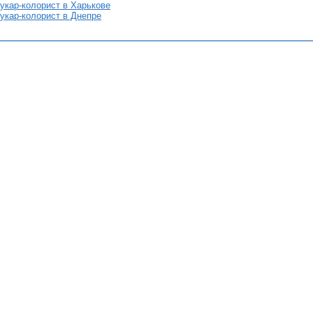
укар-колорист в Харькове
укар-колорист в Днепре