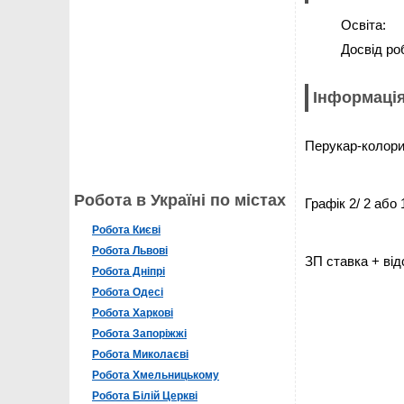
Освіта:
Досвід ро
Інформація
Перукар-колори
Робота в Україні по містах
Графік 2/ 2 або 
Робота Києві
Робота Львові
ЗП ставка + ві
Робота Дніпрі
Робота Одесі
Робота Харкові
Робота Запоріжжі
Робота Миколаєві
Робота Хмельницькому
Робота Білій Церкві