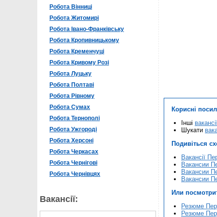
Робота Вінниці
Робота Житомирі
Робота Івано-Франківську
Робота Кропивницькому
Робота Кременчуці
Робота Кривому Розі
Робота Луцьку
Робота Полтаві
Робота Рівному
Робота Сумах
Корисні поси
Робота Тернополі
Інші
вакансі
Робота Ужгороді
Шукати
вак
Робота Херсоні
Подивіться с
Робота Черкасах
Вакансії Пе
Робота Чернігові
Вакансии Пе
Вакансии Пе
Робота Чернівцях
Вакансии П
Или посмотри
Вакансії:
Резюме Пер
Резюме Пер