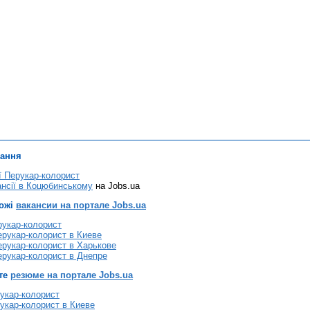
лання
ї Перукар-колорист
ансії в Коцюбинському
на Jobs.ua
хожі
вакансии на портале Jobs.ua
рукар-колорист
рукар-колорист в Киеве
рукар-колорист в Харькове
ерукар-колорист в Днепре
те
резюме на портале Jobs.ua
укар-колорист
укар-колорист в Киеве