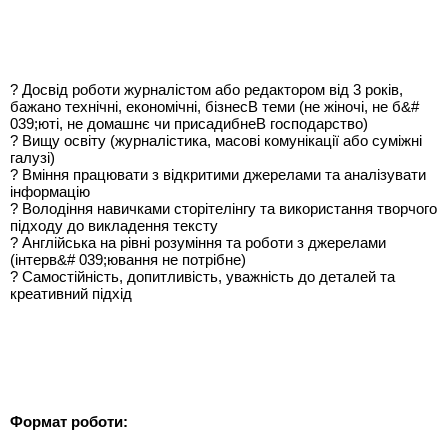
? Досвід роботи журналістом або редактором від 3 років,
бажано технічні, економічні, бізнесВ теми (не жіночі, не б&#
039;юті, не домашнє чи присадибнеВ господарство)
? Вищу освіту (журналістика, масові комунікації або суміжні
галузі)
? Вміння працювати з відкритими джерелами та аналізувати
інформацію
? Володіння навичками сторітелінгу та використання творчого
підходу до викладення тексту
? Англійська на рівні розуміння та роботи з джерелами
(інтерв&# 039;ювання не потрібне)
? Самостійність, допитливість, уважність до деталей та
креативний підхід
Формат роботи: