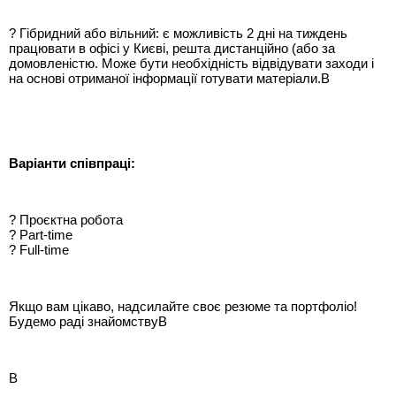
? Гібридний або вільний: є можливість 2 дні на тиждень
працювати в офісі у Києві, решта дистанційно (або за
домовленістю. Може бути необхідність відвідувати заходи і
на основі отриманої інформації готувати матеріали.В
Варіанти співпраці:
? Проєктна робота
? Part-time
? Full-time
Якщо вам цікаво, надсилайте своє резюме та портфоліо!
Будемо раді знайомствуВ
В