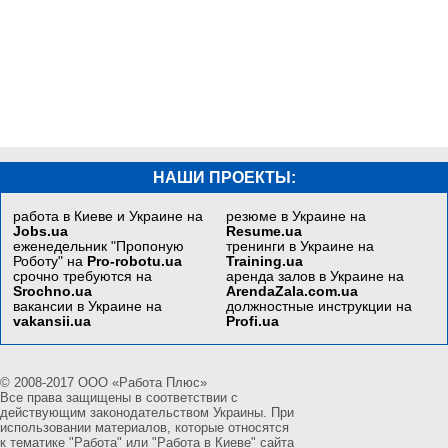
НАШИ ПРОЕКТЫ:
работа в Киеве и Украине на
резюме в Украине на
Jobs.ua
Resume.ua
еженедельник "Пропоную
тренинги в Украине на
Роботу" на
Pro-robotu.ua
Training.ua
срочно требуются на
аренда залов в Украине на
Srochno.ua
ArendaZala.com.ua
вакансии в Украине на
должностные инструкции на
vakansii.ua
Profi.ua
© 2008-2017 ООО «Работа Плюс»
Все права защищены в соответствии с
действующим законодательством Украины. При
использовании материалов, которые относятся
к тематике "Работа" или "Работа в Киеве" сайта