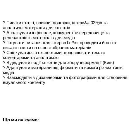
? Писати статті, новини, лонгріди, інтерв&# 039;ю та
аналітичні матеріали для клієнтів
? Аналізувати інфополе, конкурентне середовище та
релевантність матеріалів для медіа
? Готувати питання для інтерввЂ™ю, проводити його та
писати тексти на основі зібраних матеріалів
? Спілкуватися з експертами, доповнювати тексти
коментарями та аналітикою
? Відвідувати події клієнтів для збору інформації (Київ)
? Адаптувати матеріали під формати та вимоги різних типів
медіа
? Взаємодіяти з дизайнерами та фотографами для створення
візуального контенту
Що ми очікуємо: