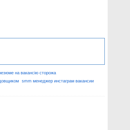
резюме на вакансію сторожа
адовщиком
smm менеджер инстаграм вакансии