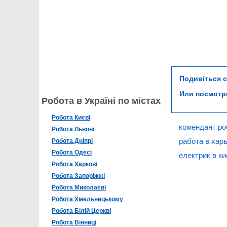
Подивіться 
Или посмот
Робота в Україні по містах
Робота Києві
комендант ро
Робота Львові
работа в хар
Робота Дніпрі
Робота Одесі
електрик в ки
Робота Харкові
Робота Запоріжжі
Робота Миколаєві
Робота Хмельницькому
Робота Білій Церкві
Робота Вінниці