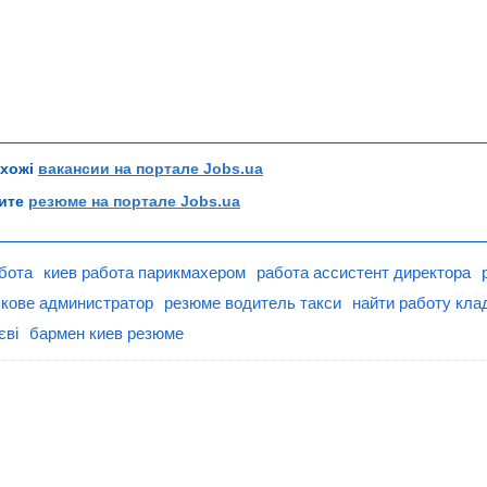
схожі
вакансии на портале Jobs.ua
рите
резюме на портале Jobs.ua
бота
киев работа парикмахером
работа ассистент директора
ькове администратор
резюме водитель такси
найти работу кл
єві
бармен киев резюме