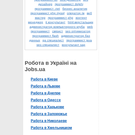
дизайнер
программист delphi
программист .net
бизнес аналитик
программист php mysql
оператор пк
веб
мастер
программист php
контент
менеджер
it консультант
html верстальщик
администратор компьютерного клуба
web
программист
связист
seo оптимизатор
программист flash
администратор баз
данных
qa специалист
программист java
seo специалист
консультант sap
Робота в Україні на
Jobs.ua
Работа в Киеве
Работа в Львове
Работа в Днепре
Работа в Одессе
Работа в Харькове
Работа в Запорожье
Работа в Николаеве
Работа в Хмельницком