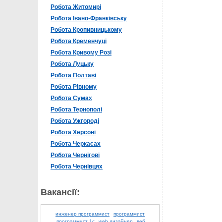
Робота Житомирі
Робота Івано-Франківську
Робота Кропивницькому
Робота Кременчуці
Робота Кривому Розі
Робота Луцьку
Робота Полтаві
Робота Рівному
Робота Сумах
Робота Тернополі
Робота Ужгороді
Робота Херсоні
Робота Черкасах
Робота Чернігові
Робота Чернівцях
Вакансії:
инженер программист
программист
программист 1с
web дизайнер
веб