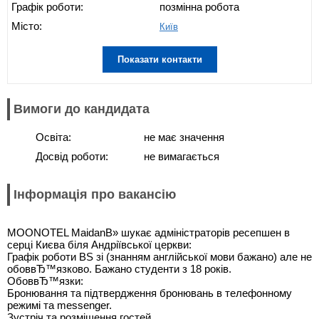
Графік роботи:
позмінна робота
Місто:
Київ
Показати контакти
Вимоги до кандидата
Освіта:
не має значення
Досвід роботи:
не вимагається
Інформація про вакансію
MOONOTEL MaidanВ» шукає адміністраторів ресепшен в
серці Києва біля Андріївської церкви:
Графік роботи ВЅ зі (знанням англійської мови бажано) але не
обоввЂ™язково. Бажано студенти з 18 років.
ОбоввЂ™язки:
Бронювання та підтвердження бронювань в телефонному
режимі та messenger.
Зустріч та розміщення гостей .