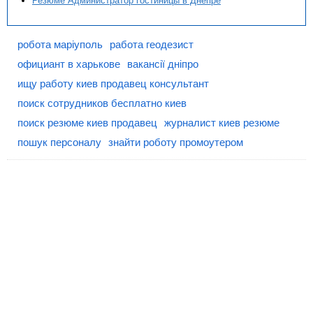
Резюме Администратор гостиницы в Днепре
робота маріуполь
работа геодезист
официант в харькове
вакансії дніпро
ищу работу киев продавец консультант
поиск сотрудников бесплатно киев
поиск резюме киев продавец
журналист киев резюме
пошук персоналу
знайти роботу промоутером