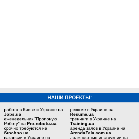
НАШИ ПРОЕКТЫ:
работа в Киеве и Украине на
резюме в Украине на
Jobs.ua
Resume.ua
еженедельник "Пропоную
тренинги в Украине на
Роботу" на
Pro-robotu.ua
Training.ua
срочно требуются на
аренда залов в Украине на
Srochno.ua
ArendaZala.com.ua
вакансии в Украине на
должностные инструкции на