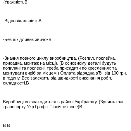
-УважністьВ
-ВідповідальністьВ
-Без шкідливих звичокВ
-Знання повного циклу виробництва. (Розпил, поклейка,
присадка, монтаж на місці). (В основному деталі будуть
попиляні та поклеєні, треба присадити по кресленнях та
монтувати виріб за місцем.) Оплата відрядна вЂ“ від 100 грн.
в годину. Все залежить від швидкості виконання робіт,
складності.В
Виробництво знаходиться в районі УкрГрафіту. (Зупинка заг.
транспорту Укр Графіт Північне шосе)В
В В