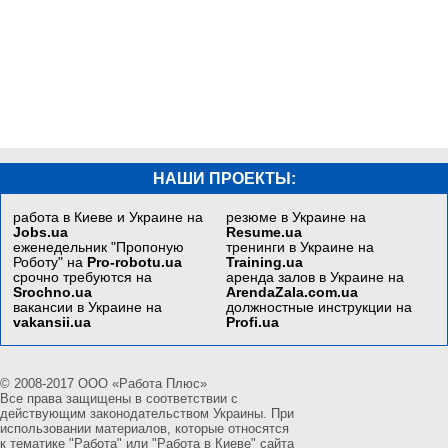
НАШИ ПРОЕКТЫ:
работа в Киеве и Украине на
резюме в Украине на
Jobs.ua
Resume.ua
еженедельник "Пропоную
тренинги в Украине на
Роботу" на
Pro-robotu.ua
Training.ua
срочно требуются на
аренда залов в Украине на
Srochno.ua
ArendaZala.com.ua
вакансии в Украине на
должностные инструкции на
vakansii.ua
Profi.ua
© 2008-2017 ООО «Работа Плюс»
Все права защищены в соответствии с
действующим законодательством Украины. При
использовании материалов, которые относятся
к тематике "Работа" или "Работа в Киеве" сайта