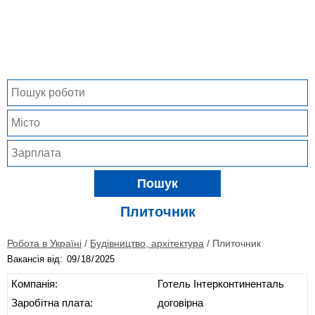
Пошук
Плиточник
Робота в Україні
/
Будівництво, архітектура
/
Плиточник
Вакансія від:
Компанія:
Готель Інтерконтиненталь
Заробітна плата:
договірна