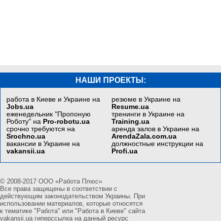
НАШИ ПРОЕКТЫ:
работа в Киеве и Украине на
резюме в Украине на
Jobs.ua
Resume.ua
еженедельник "Пропоную
тренинги в Украине на
Роботу" на
Pro-robotu.ua
Training.ua
срочно требуются на
аренда залов в Украине на
Srochno.ua
ArendaZala.com.ua
вакансии в Украине на
должностные инструкции на
vakansii.ua
Profi.ua
© 2008-2017 ООО «Работа Плюс»
Все права защищены в соответствии с
действующим законодательством Украины. При
использовании материалов, которые относятся
к тематике "Работа" или "Работа в Киеве" сайта
vakansii.ua гиперссылка на данный ресурс