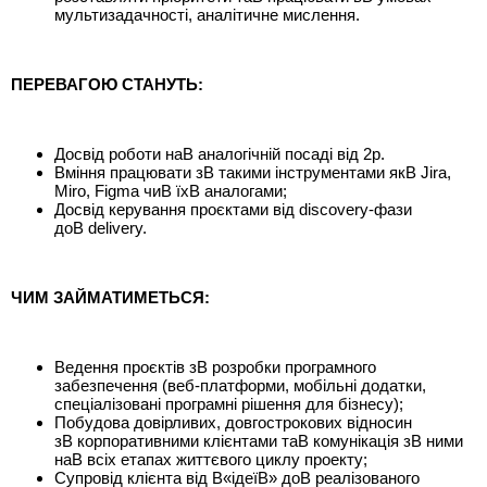
мультизадачності, аналітичне мислення.
ПЕРЕВАГОЮ СТАНУТЬ:
Досвід роботи наВ аналогічній посаді від 2р.
Вміння працювати зВ такими інструментами якВ Jira,
Miro, Figma чиВ їхВ аналогами;
Досвід керування проєктами від discovery-фази
доВ delivery.
ЧИМ ЗАЙМАТИМЕТЬСЯ:
Ведення проєктів зВ розробки програмного
забезпечення (веб-платформи, мобільні додатки,
спеціалізовані програмні рішення для бізнесу);
Побудова довірливих, довгострокових відносин
зВ корпоративними клієнтами таВ комунікація зВ ними
наВ всіх етапах життєвого циклу проекту;
Супровід клієнта від В«ідеїВ» доВ реалізованого