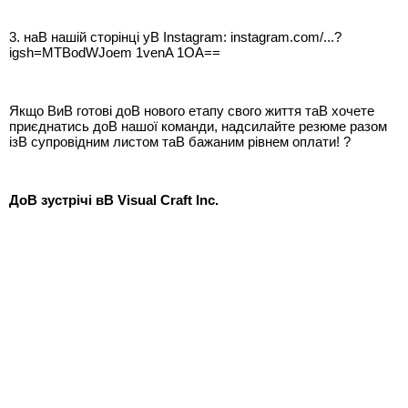
3. наВ нашій сторінці уВ Instagram: instagram.com/...?
igsh=MTBodWJoem 1venA 1OA==
Якщо ВиВ готові доВ нового етапу свого життя таВ хочете
приєднатись доВ нашої команди, надсилайте резюме разом
ізВ супровідним листом таВ бажаним рівнем оплати! ?
ДоВ зустрічі вВ Visual Craft Inc.