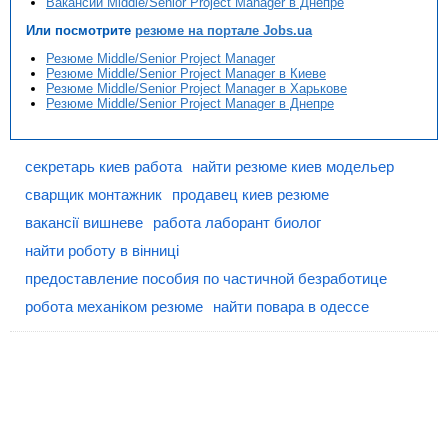
Вакансии Middle/Senior Project Manager в Днепре
Или посмотрите
резюме на портале Jobs.ua
Резюме Middle/Senior Project Manager
Резюме Middle/Senior Project Manager в Киеве
Резюме Middle/Senior Project Manager в Харькове
Резюме Middle/Senior Project Manager в Днепре
секретарь киев работа
найти резюме киев модельер
сварщик монтажник
продавец киев резюме
вакансії вишневе
работа лаборант биолог
найти роботу в вінниці
предоставление пособия по частичной безработице
робота механіком резюме
найти повара в одессе