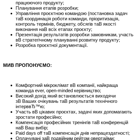
працюючого продукту;
Планування етапів розробки;
Управління проєктною командою (постановка задач
таВ координація роботи команди, пріоритизація,
контроль термінів, бюджету, обсягів таВ якості
виконання наВ всіх етапах проєкту;
Презентація результатів розробки замовникам, участь
вВ стратегічному плануванні розвитку продукту;
Розробка проєктної документації.
МИВ ПРОПОНУЄМО:
Комфортний мікроклімат вВ компанії, найкраща
команда ever, open-minded керівництво;
Високий дохід який встановлюється виходячи
зВ Ваших очікувань таВ результатів технічного
інтерввЂ™ю;
Участь вВ цікавих проєктах, задачі яких допомагають
зростати професійно;
Компенсація професійних тренінгів таВ конференцій
наВ Ваш вибір;
Paid days off таВ компенсація днів непрацездатності;
Оплачувані заВ подвійним рейтом овертайми;