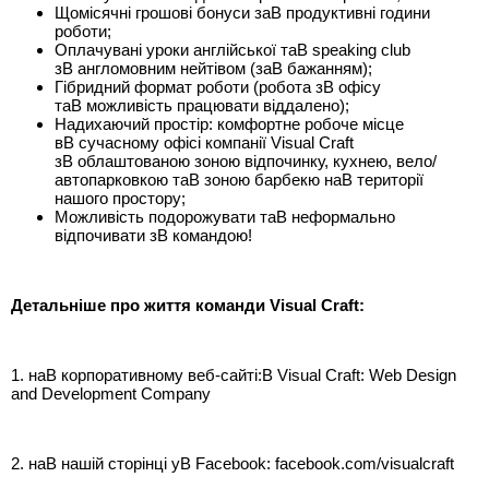
Щомісячні грошові бонуси заВ продуктивні години
роботи;
Оплачувані уроки англійської таВ speaking club
зВ англомовним нейтівом (заВ бажанням);
Гібридний формат роботи (робота зВ офісу
таВ можливість працювати віддалено);
Надихаючий простір: комфортне робоче місце
вВ сучасному офісі компанії Visual Craft
зВ облаштованою зоною відпочинку, кухнею, вело/
автопарковкою таВ зоною барбекю наВ території
нашого простору;
Можливість подорожувати таВ неформально
відпочивати зВ командою!
Детальніше про життя команди Visual Craft:
1. наВ корпоративному веб-сайті:В Visual Craft: Web Design
and Development Company
2. наВ нашій сторінці уВ Facebook: facebook.com/visualcraft