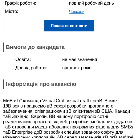
Графік роботи:
повний робочий день
Місто:
Черкаси
Показати контакти
Вимоги до кандидата
Освіта:
не має значення
Досвід роботи:
від двох років
Інформація про вакансію
МиВ вЂ” команда Visual Craft visual-craft.comВ іВ вже
19В років працюємо вВ сфері розробки програмного
забезпечення, співпрацюючи зВ клієнтами зВ США, Канади
таВ Західної Європи. ВВ нашому портфоліо сотні
реалізованих проєктів: від веб-розробки, мобільних додатків
таВ створення масштабованих програмних рішень для SMBs
таВ Enterprise доВ розробки спеціалізованого софту для
міжнародних корпорацій. АВ серед замовників єВ якВ амбітні