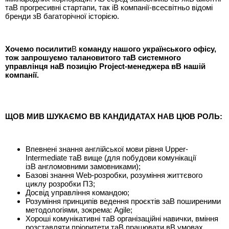
таВ прогресивні стартапи, так іВ компанії-всесвітньо відомі
бренди зВ багаторічної історією.
Хочемо посилити
В
команду нашого українського офісу,
тож запрошуємо талановитого таВ системного
управлінця наВ позицію Project-менеджера вВ нашій
компанії.
ЩОВ МИВ ШУКАЄМО ВВ КАНДИДАТАХ НАВ ЦЮВ РОЛЬ:
Впевнені знання англійської мови рівня Upper-
Intermediate таВ вище (для побудови комунікації
ізВ англомовними замовниками);
Базові знання Web-розробки, розуміння життєвого
циклу розробки ПЗ;
Досвід управління командою;
Розуміння принципів ведення проєктів заВ поширеними
методологіями, зокрема: Agile;
Хороші комунікативні таВ організаційні навички, вміння
розставляти пріоритети таВ працювати вВ умовах