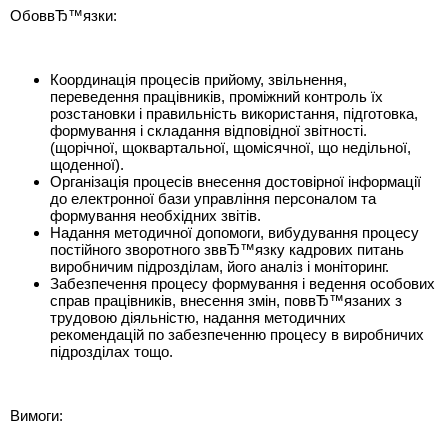
ОбоввЂ™язки:
Координація процесів прийому, звільнення,
переведення працівників, проміжний контроль їх
розстановки і правильність використання, підготовка,
формування і складання відповідної звітності.
(щорічної, щоквартальної, щомісячної, що недільної,
щоденної).
Організація процесів внесення достовірної інформації
до електронної бази управління персоналом та
формування необхідних звітів.
Надання методичної допомоги, вибудування процесу
постійного зворотного зввЂ™язку кадрових питань
виробничим підрозділам, його аналіз і моніторинг.
Забезпечення процесу формування і ведення особових
справ працівників, внесення змін, поввЂ™язаних з
трудовою діяльністю, надання методичних
рекомендацій по забезпеченню процесу в виробничих
підрозділах тощо.
Вимоги: