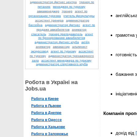
администратор фитнес центра
тренер по
питанию
менеджер по туризму
авиаменеджер
тренер
агент по
англійськ
организации туризма
учитель физкультуры
ассистент тренера
администратор
бассейна
администратор фитнес
агент по
продаже авиабилетов
аниматор
спасатель
тренер преподаватель
агент
грамотна 
по бронированию авиабилетов
администратор фитнес клуба
актёр
аниматор
авиакассир
альпинист
экскурсовод
агент по туризму
ассистент
готовніст
по туризму
администратор тренажерного
зала
ассистент менеджера по туризму
администратор спортивного клуба
бажання з
Робота в Україні на
Jobs.ua
ініціативн
Работа в Киеве
Работа в Львове
Работа в Днепре
Компанія проп
Работа в Одессе
Работа в Харькове
дохід від
Работа в Запорожье