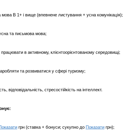
а мова В 1+ і вище (впевнене листування + усна комунікація);
усна та письмова мова;
ь працювати в активному, клієнтоорієнтованому середовищі;
аробляти та розвиватися у сфері туризму;
ість, відповідальність, стресостійкість на інтеллект.
онує:
Показати
грн (ставка + бонуси; сукупно до
Показати
грн);