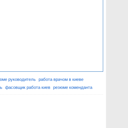
юме руководитель
работа врачом в киеве
ль
фасовщик работа киев
резюме коменданта