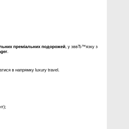
альних преміальних подорожей
, у зввЂ™язку з
ager
.
ися в напрямку luxury travel.
т);