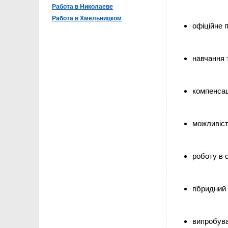
Работа в Николаеве
Работа в Хмельницком
офіційне 
навчання 
компенсац
можливіст
роботу в 
гібридний
випробува