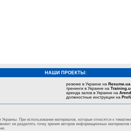
НАШИ ПРОЕКТЫ:
резюме в Украине на
Resume.ua
тренинги в Украине на
Training.u
аренда залов в Украине на
Arend
должностные инструкции на
Prof
краины. При использовании материалов, которые относятся к тематике 
 может не разделять точку зрения авторов информационных материалов п
ию.