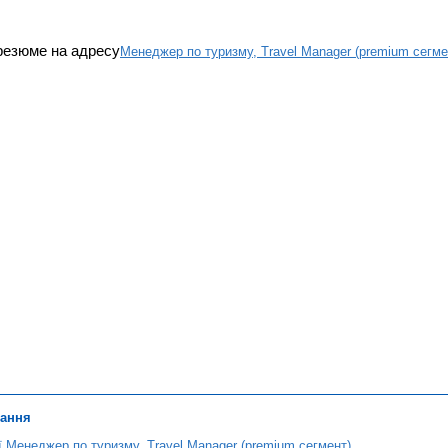
резюме на адресу
Менеджер по туризму, Travel Manager (premium сегме
лання
ї Менеджер по туризму, Travel Manager (premium сегмент)