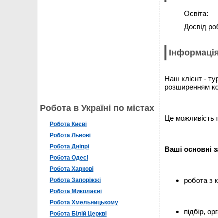
Освіта:
Досвід ро
Інформація
Наш клієнт - ту
розширенням ко
Робота в Україні по містах
Це можливість п
Робота Києві
Робота Львові
Робота Дніпрі
Ваші основні з
Робота Одесі
Робота Харкові
робота з 
Робота Запоріжжі
Робота Миколаєві
Робота Хмельницькому
підбір, ор
Робота Білій Церкві