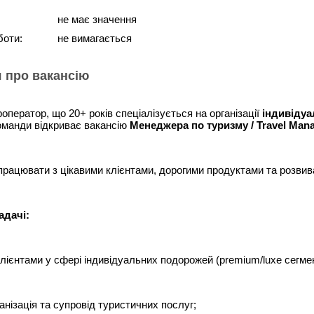
не має значення
боти:
не вимагається
 про вакансію
роператор, що 20+ років спеціалізується на організації
індивіду
манди відкриває вакансію
Менеджера по туризму / Travel Man
рацювати з цікавими клієнтами, дорогими продуктами та розвиват
адачі:
клієнтами у сфері індивідуальних подорожей (premium/luxe сегмен
ганізація та супровід туристичних послуг;