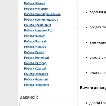
Робота Вінниці
Робота Житомирі
ведення д
Робота Івано-Франківську
Робота Кропивницькому
Робота Кременчуці
продаж ту
Робота Кривому Розі
Робота Луцьку
Робота Полтаві
взаємодія
Робота Рівному
Робота Сумах
участь у н
Робота Тернополі
Робота Ужгороді
Робота Херсоні
виконання
Робота Черкасах
Робота Чернігові
Робота Чернівцях
Вимоги до кан
Вакансії:
досвід і 