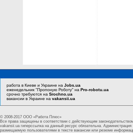
работа в Киеве и Украине на
Jobs.ua
еженедельник "Пропоную Роботу" на
Pro-robotu.ua
срочно требуются на
Srochno.ua
вакансии в Украине на
vakansii.ua
© 2008-2017 ООО «Работа Плюс»
Все права защищены в соответствии с действующим законодательством У
vakansii.ua гиперссылка на данный ресурс обязательна. Администрация
размещаемую пользователями в тексте вакансии или резюме информац