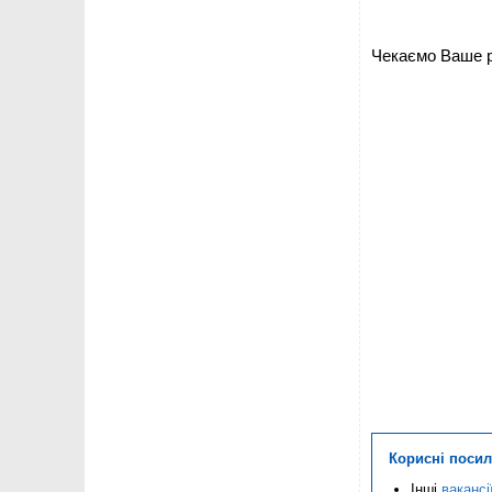
Чекаємо Ваше 
Корисні поси
Інші
вакансі