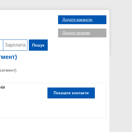
Додати вакансію
Додати резюме
Пошук
гмент)
сегмент)
нія
Показати контакти