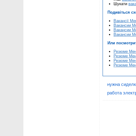
Шукати
вака
Подивіться с
Вакансії Ме
Вакансии Ме
Вакансии Ме
Вакансии Ме
Или посмотри
Резюме Мене
Резюме Мене
Резюме Мене
Резюме Мене
нужна сиделк
работа элект