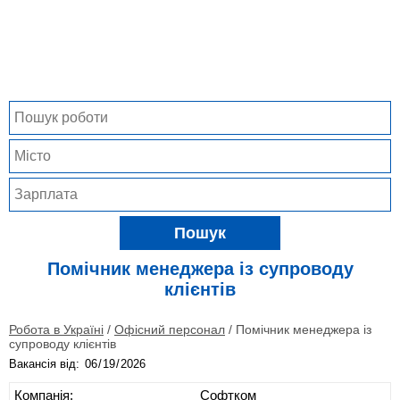
Пошук
Помічник менеджера із супроводу
клієнтів
Робота в Україні
/
Офісний персонал
/
Помічник менеджера із
супроводу клієнтів
Вакансія від:
Компанія:
Софтком