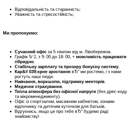
Відповідальність та старанність;
Уважність та стресостійкість;
Ми пропонуємо:
Сучасний офіс
за 5 хвилин від м. Лівобережна.
Графік 5/ 2, з 9: 00 до 18: 00, +
можливість працювати
гібридно
.
Стабільну зарплату та прозору бонусну систему
.
Кар&# 039;єрне зростання
вЂ” ми ростемо, і з нами
ростуть наші люди.
Навчання, воркшопи, підтримку менторів
.
Медичне страхування
.
Тепла атмосфера без офісної напруги
(без дрес-коду
та мікроменеджменту).
Офіс із спортзалом, масажним кабінетом, зонами
відпочинку та дитячим куточком для батьків.
Відгукнись, якщо це про тебе вЂ” будемо раді
знайомству!