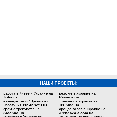
НАШИ ПРОЕКТЫ:
работа в Киеве и Украине на
резюме в Украине на
Jobs.ua
Resume.ua
еженедельник "Пропоную
тренинги в Украине на
Роботу" на
Pro-robotu.ua
Training.ua
срочно требуются на
аренда залов в Украине на
Srochno.ua
ArendaZala.com.ua
вакансии в Украине на
должностные инструкции на