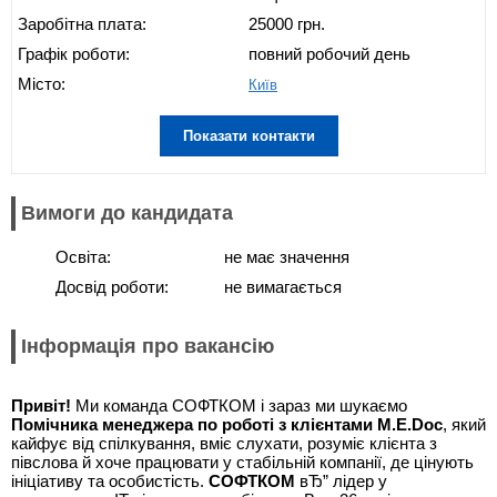
Заробітна плата:
25000 грн.
Графік роботи:
повний робочий день
Місто:
Київ
Показати контакти
Вимоги до кандидата
Освіта:
не має значення
Досвід роботи:
не вимагається
Інформація про вакансію
Привіт!
Ми команда СОФТКОМ і зараз ми шукаємо
Помічника м
енеджера по роботі з клієнтами M.E.Doc
, який
кайфує від спілкування, вміє слухати, розуміє клієнта з
півслова й хоче працювати у стабільній компанії, де цінують
ініціативу та особистість.
СОФТКОМ
вЂ” лідер у