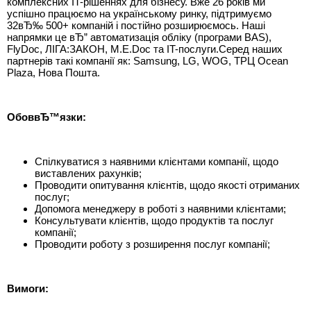
комплексних IT-рішеннях для бізнесу. Вже 26 років ми
успішно працюємо на українському ринку, підтримуємо
32вЂ‰ 500+ компаній і постійно розширюємось. Наші
напрямки це вЂ” автоматизація обліку (програми BAS),
FlyDoc, ЛІГА:ЗАКОН, M.E.Doc та IT-послуги.Серед наших
партнерів такі компанії як: Samsung, LG, WOG, ТРЦ Ocean
Plaza, Нова Пошта.
ОбоввЂ™язки:
Спілкуватися з наявними клієнтами компанії, щодо
виставлених рахунків;
Проводити опитування клієнтів, щодо якості отриманих
послуг;
Допомога менеджеру в роботі з наявними клієнтами;
Консультувати клієнтів, щодо продуктів та послуг
компанії;
Проводити роботу з розширення послуг компанії;
Вимоги: