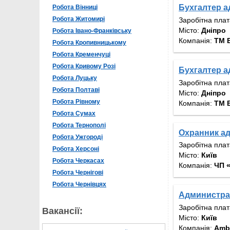
Бухгалтер 
Робота Вінниці
Робота Житомирі
Заробітна пла
Місто:
Дніпро
Робота Івано-Франківську
Компанія:
ТМ 
Робота Кропивницькому
Робота Кременчуці
Робота Кривому Розі
Бухгалтер 
Робота Луцьку
Заробітна пла
Робота Полтаві
Місто:
Дніпро
Робота Рівному
Компанія:
ТМ 
Робота Сумах
Робота Тернополі
Охранник а
Робота Ужгороді
Заробітна пла
Робота Херсоні
Місто:
Київ
Робота Черкасах
Компанія:
ЧП 
Робота Чернігові
Робота Чернівцях
Администра
Заробітна пла
Вакансії:
Місто:
Київ
Компанія:
Amb