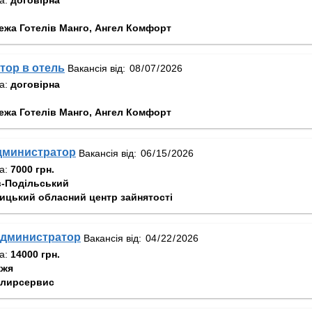
ежа Готелів Манго, Ангел Комфорт
тор в отель
Вакансія від:
та:
договірна
ежа Готелів Манго, Ангел Комфорт
дминистратор
Вакансія від:
та:
7000 грн.
в-Подільський
ицький обласний центр зайнятості
администратор
Вакансія від:
та:
14000 грн.
жжя
лирсервис