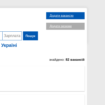
Додати вакансію
Додати резюме
Пошук
 Україні
знайдено:
82 вакансій