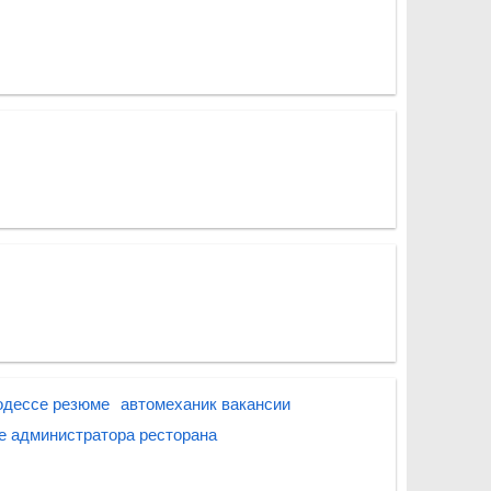
 одессе резюме
автомеханик вакансии
е администратора ресторана