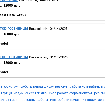
та:
12000 грн.
ect Hotel Group
тор гостиницы
Вакансія від:
та:
18000 грн.
notel
тор гостиницы
Вакансія від:
та:
18000 грн.
notel
єві юристом
работа заправщиком резюме
работа копирайтер в
струкція медичної сестри днз
киев работа фармацевтом
резюм
адчик киев
черновцы работа
ищу работу помощник директора