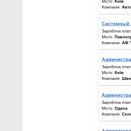
Місто:
Київ
Компанія:
Авт
Системный 
Заробітна пла
Місто:
Павлог
Компанія:
АФ 
Администра
Заробітна пла
Місто:
Київ
Компанія:
Шве
Администра
Заробітна пла
Місто:
Одеса
Компанія:
Conn
Администра