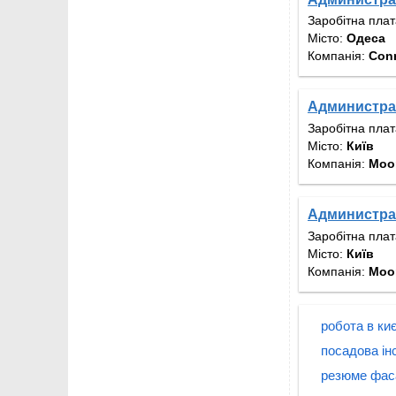
Заробітна пла
Місто:
Одеса
Компанія:
Conn
Администра
Заробітна пла
Місто:
Київ
Компанія:
Moo
Администра
Заробітна пла
Місто:
Київ
Компанія:
Moo
робота в ки
посадова ін
резюме фас