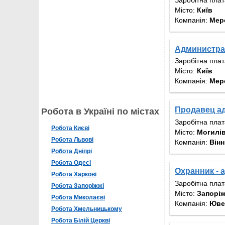
Місто:
Київ
Компанія:
Мер
Администра
Заробітна пла
Місто:
Київ
Компанія:
Мер
Продавец а
Робота в Україні по містах
Заробітна пла
Робота Києві
Місто:
Могилі
Робота Львові
Компанія:
Вінн
Робота Дніпрі
Робота Одесі
Охранник - 
Робота Харкові
Заробітна пла
Робота Запоріжжі
Місто:
Запорі
Робота Миколаєві
Компанія:
Юве
Робота Хмельницькому
Робота Білій Церкві