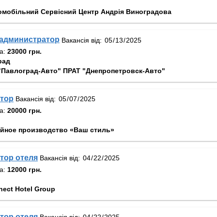
омобільний Сервісний Центр Андрія Виноградова
администратор
Вакансія від:
та:
23000 грн.
рад
"Павлоград-Авто" ПРАТ "Днепропетровск-Авто"
тор
Вакансія від:
та:
20000 грн.
йное производство «Ваш стиль»
тор отеля
Вакансія від:
та:
12000 грн.
ect Hotel Group
тор отеля
Вакансія від: