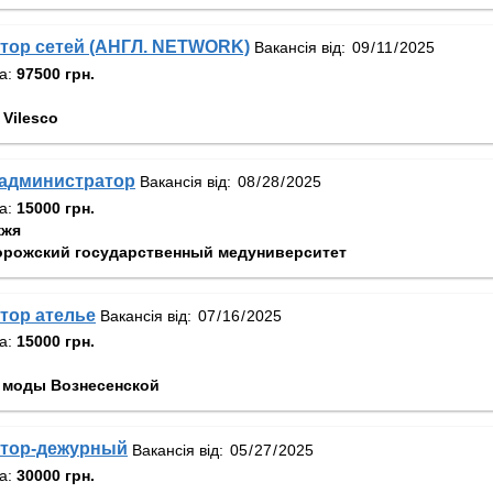
тор сетей (АНГЛ. NETWORK)
Вакансія від:
та:
97500 грн.
Vilesco
администратор
Вакансія від:
та:
15000 грн.
жжя
орожский государственный медуниверситет
тор ателье
Вакансія від:
та:
15000 грн.
 моды Вознесенской
тор-дежурный
Вакансія від:
та:
30000 грн.