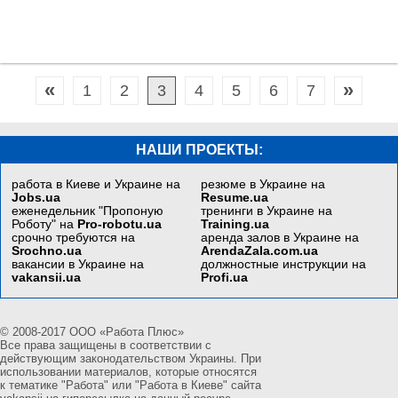
«
»
1
2
3
4
5
6
7
НАШИ ПРОЕКТЫ:
работа в Киеве и Украине на
резюме в Украине на
Jobs.ua
Resume.ua
еженедельник "Пропоную
тренинги в Украине на
Роботу" на
Pro-robotu.ua
Training.ua
срочно требуются на
аренда залов в Украине на
Srochno.ua
ArendaZala.com.ua
вакансии в Украине на
должностные инструкции на
vakansii.ua
Profi.ua
© 2008-2017 ООО «Работа Плюс»
Все права защищены в соответствии с
действующим законодательством Украины. При
использовании материалов, которые относятся
к тематике "Работа" или "Работа в Киеве" сайта