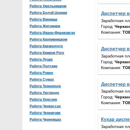
Работа Хмельницком
Работа Белой Церкви
Диспетчер в
Работа Виннице
Заработная пл
Город:
Черкас
Работа Житомире
Компания:
ТОВ
Работа Ивано-Франковске
Работа Кропивницком
Работа Кременчуге
Диспетчер в
Работа Кривом Роге
Заработная пл
Работа Луцке
Город:
Черкас
Работа Полтаве
Компания:
ТОВ
Работа Ровно
Работа Сумах
Диспетчер в
Работа Тернополе
Заработная пл
Работа Ужгороде
Город:
Черкас
Работа Херсоне
Компания:
ТОВ
Работа Черкассах
Работа Чернигове
Кухар диспе
Работа Черновцах
Заработная пл