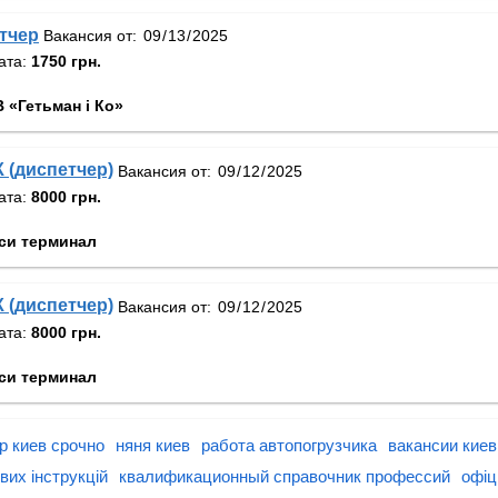
тчер
Вакансия от:
ата:
1750 грн.
 «Гетьман і Ко»
 (диспетчер)
Вакансия от:
ата:
8000 грн.
си терминал
 (диспетчер)
Вакансия от:
ата:
8000 грн.
си терминал
р киев срочно
няня киев
работа автопогрузчика
вакансии киев
вих інструкцій
квалификационный справочник профессий
офіц