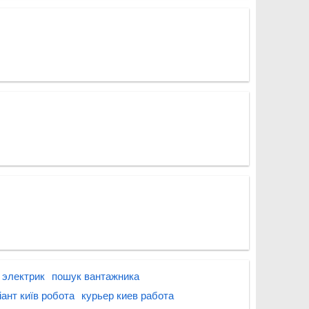
 электрик
пошук вантажника
іант київ робота
курьер киев работа