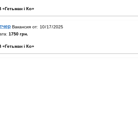
 «Гетьман і Ко»
тчер
Вакансия от:
ата:
1750 грн.
 «Гетьман і Ко»