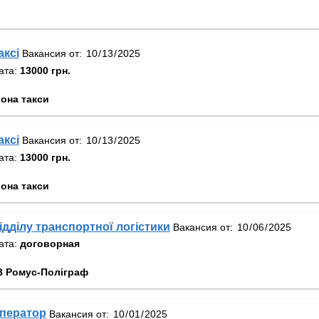
аксі
Вакансия от:
ата:
13000 грн.
она такси
аксі
Вакансия от:
ата:
13000 грн.
она такси
ідділу транспортної логістики
Вакансия от:
ата:
договорная
 Ромус-Поліграф
оператор
Вакансия от: