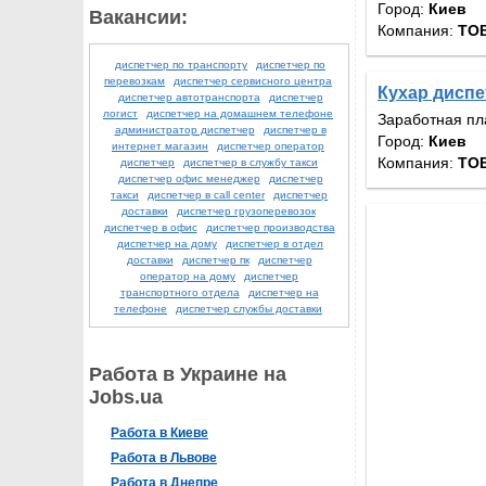
Город:
Киев
Вакансии:
Компания:
ТОВ
диспетчер по транспорту
диспетчер по
перевозкам
диспетчер сервисного центра
Кухар диспе
диспетчер автотранспорта
диспетчер
логист
диспетчер на домашнем телефоне
Заработная пл
администратор диспетчер
диспетчер в
Город:
Киев
интернет магазин
диспетчер оператор
Компания:
ТОВ
диспетчер
диспетчер в службу такси
диспетчер офис менеджер
диспетчер
такси
диспетчер в call center
диспетчер
доставки
диспетчер грузоперевозок
диспетчер в офис
диспетчер производства
диспетчер на дому
диспетчер в отдел
доставки
диспетчер пк
диспетчер
оператор на дому
диспетчер
транспортного отдела
диспетчер на
телефоне
диспетчер службы доставки
Работа в Украине на
Jobs.ua
Работа в Киеве
Работа в Львове
Работа в Днепре