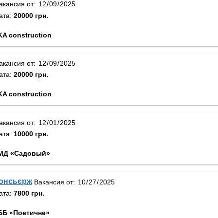
акансия от:
ата:
20000 грн.
A construction
акансия от:
ата:
20000 грн.
A construction
акансия от:
ата:
10000 грн.
МД «Садовый»
консьєрж
Вакансия от:
ата:
7800 грн.
Б «Поетичне»