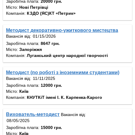
Заробітна плата:
20000 грн.
Місто:
Нові Петрівці
Компанія:
КЗДО (ЯС)КТ «Петрик»
Методист декоративно-ужиткового мистецтва
Вакансія від:
Заробітна плата:
8647 грн.
Місто:
Запоріжжя
Компанія:
Луганський центр народної творчості
Методист (по роботі з іноземними студентами)
Вакансія від:
Заробітна плата:
12000 грн.
Місто:
Київ
Компанія:
КНУТКіТ імені І. К. Карпенка-Карого
Вихователь-методист
Вакансія від:
Заробітна плата:
15000 грн.
Місто:
Київ