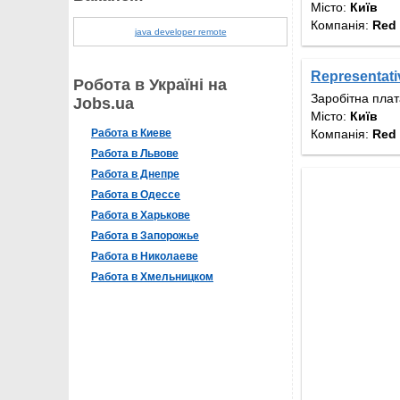
Місто:
Київ
Компанія:
Red 
java developer remote
Representati
Робота в Україні на
Заробітна пла
Jobs.ua
Місто:
Київ
Компанія:
Red 
Работа в Киеве
Работа в Львове
Работа в Днепре
Работа в Одессе
Работа в Харькове
Работа в Запорожье
Работа в Николаеве
Работа в Хмельницком