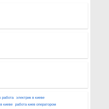
к работа
электрик в киеве
в киеве
работа киев оператором