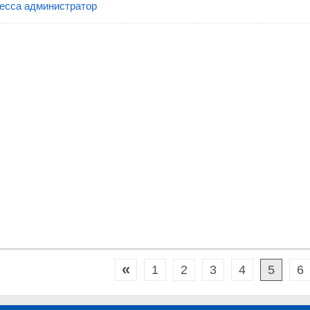
десса администратор
«
1
2
3
4
5
6