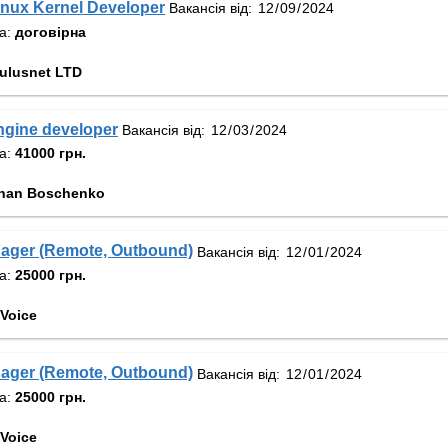
inux Kernel Developer
Вакансія від:
та:
договірна
ulusnet LTD
ngine developer
Вакансія від:
та:
41000 грн.
han Boschenko
ager (Remote, Outbound)
Вакансія від:
та:
25000 грн.
Voice
ager (Remote, Outbound)
Вакансія від:
та:
25000 грн.
Voice