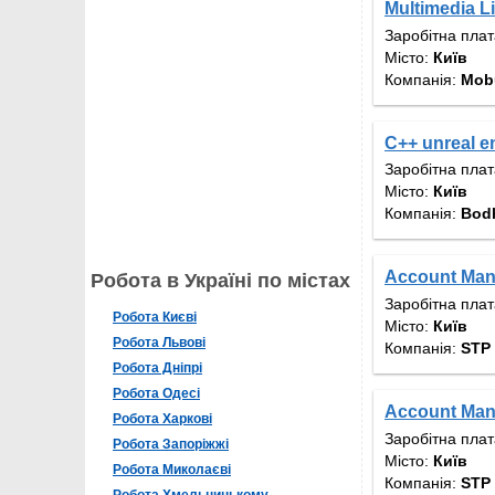
Multimedia L
Заробітна пла
Місто:
Київ
Компанія:
Mob
C++ unreal e
Заробітна пла
Місто:
Київ
Компанія:
Bod
Account Man
Робота в Україні по містах
Заробітна пла
Робота Києві
Місто:
Київ
Робота Львові
Компанія:
STP 
Робота Дніпрі
Робота Одесі
Account Man
Робота Харкові
Заробітна пла
Робота Запоріжжі
Місто:
Київ
Робота Миколаєві
Компанія:
STP 