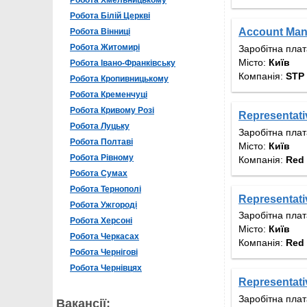
Робота Хмельницькому
Робота Білій Церкві
Account Man
Робота Вінниці
Робота Житомирі
Заробітна пла
Місто:
Київ
Робота Івано-Франківську
Компанія:
STP 
Робота Кропивницькому
Робота Кременчуці
Робота Кривому Розі
Representati
Робота Луцьку
Заробітна пла
Робота Полтаві
Місто:
Київ
Робота Рівному
Компанія:
Red 
Робота Сумах
Робота Тернополі
Representati
Робота Ужгороді
Заробітна пла
Робота Херсоні
Місто:
Київ
Робота Черкасах
Компанія:
Red 
Робота Чернігові
Робота Чернівцях
Representati
Заробітна пла
Вакансії: