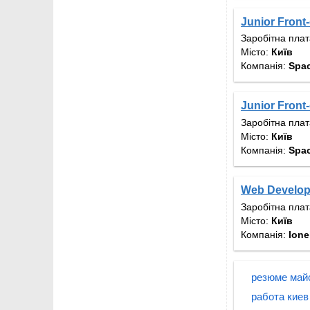
Junior Front
Заробітна пла
Місто:
Київ
Компанія:
Spac
Junior Front
Заробітна пла
Місто:
Київ
Компанія:
Spac
Web Develo
Заробітна пла
Місто:
Київ
Компанія:
Ione
резюме май
работа киев