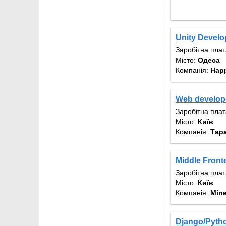
Unity Develo
Заробітна пла
Місто:
Одеса
Компанія:
Hap
Web develop
Заробітна пла
Місто:
Київ
Компанія:
Тар
Middle Front
Заробітна пла
Місто:
Київ
Компанія:
Mine
Django/Pytho