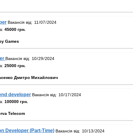
per
Вакансія від:
та:
45000 грн.
py Games
er
Вакансія від:
та:
25000 грн.
асенко Дмитро Михайлович
end developer
Вакансія від:
та:
100000 грн.
rva Telecom
n Developer (Part-Time)
Вакансія від: