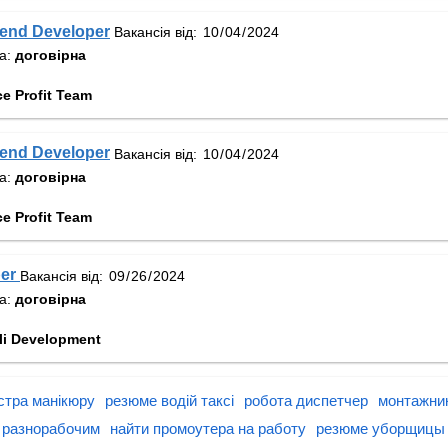
-end Developer
Вакансія від:
та:
договірна
e Profit Team
-end Developer
Вакансія від:
та:
договірна
e Profit Team
per
Вакансія від:
та:
договірна
li Development
стра манікюру
резюме водій таксі
робота диспетчер
монтажни
 разнорабочим
найти промоутера на работу
резюме уборщицы 